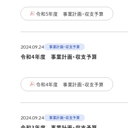
令和5年度 事業計画・収支予算
2024.09.24
事業計画・収支予算
令和4年度 事業計画・収支予算
令和4年度 事業計画・収支予算
2024.09.24
事業計画・収支予算
令和3年度 事業計画・収支予算