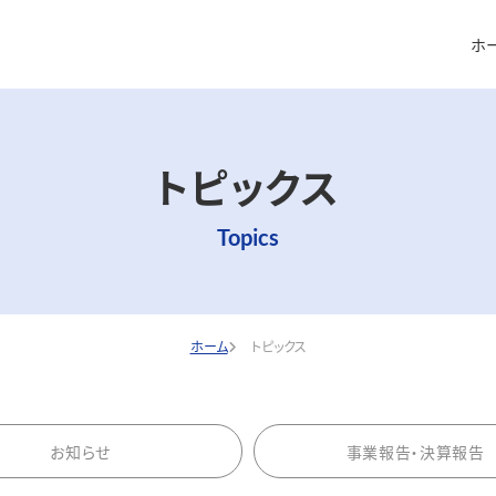
ホ
トピックス
Topics
ホーム
トピックス
お知らせ
事業報告・決算報告