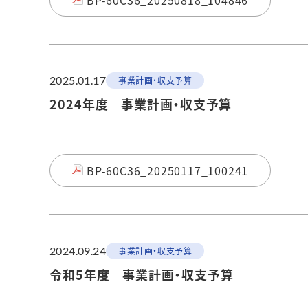
BP-60C36_20250818_104846
2025.01.17
事業計画・収支予算
2024年度 事業計画・収支予算
BP-60C36_20250117_100241
2024.09.24
事業計画・収支予算
令和5年度 事業計画・収支予算